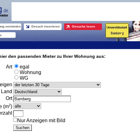
ng vermieten
Gesuch inserieren
Gesuche lesen
n
hier den passenden Mieter zu Ihrer Wohnung aus:
Art
egal
Wohnung
WG
eigen
Land
Ort
2
e (m
)
rzahl
Nur Anzeigen mit Bild