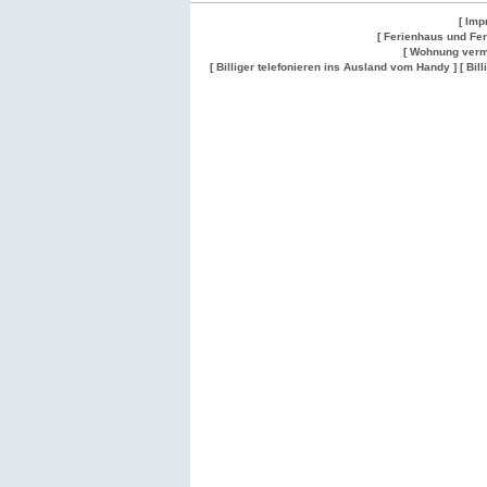
[ Imp
[ Ferienhaus und Fe
[ Wohnung verm
[ Billiger telefonieren ins Ausland vom Handy ]
[ Bil
Wohnung
Wohnung
Gesuch
Wohnungen