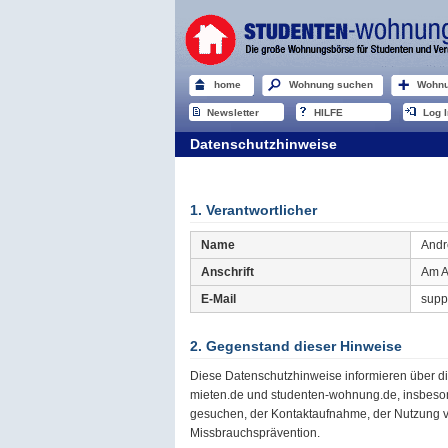
home
Wohnung suchen
Wohnu
Newsletter
HILFE
Log I
Datenschutzhinweise
1. Verantwortlicher
Name
And
Anschrift
Am A
E-Mail
supp
2. Gegenstand dieser Hinweise
Diese Datenschutzhinweise informieren über 
mieten.de und studenten-wohnung.de, insbeson
gesuchen, der Kontaktaufnahme, der Nutzung 
Missbrauchsprävention.