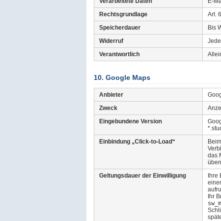
Verarbeitete Daten
E-Ma
Rechtsgrundlage
Art. 
Speicherdauer
Bis 
Widerruf
Jede
Verantwortlich
Allei
10. Google Maps
Anbieter
Goog
Zweck
Anze
Eingebundene Version
Goog
*.st
Einbindung „Click-to-Load“
Beim 
Verbi
das 
überm
Geltungsdauer der Einwilligung
Ihre 
eine
aufr
Ihr 
sw_
Schl
spät