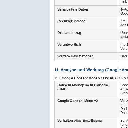
Link
Verarbeitete Daten
IP-A
Goog
Rechtsgrundlage
Art.
den 
Drittlandbezug
Über
und/
Verantwortlich
Plat
Vera
Weitere Informationen
Date
11. Analyse und Werbung (Google Ana
11.1 Google Consent Mode v2 und IAB TCF v2
Consent Management Platform
Goog
(CMP)
& Co
Stri
Google Consent Mode v2
Vor 
(
ad_
Dadu
Date
Verhalten ohne Einwilligung
Bei 
(ano