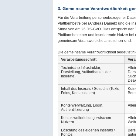
3. Gemeinsame Verantwortlichkeit ge
Für die Verarbeitung personenbezogener Daten
Plattformbetreiber (Andreas Damek) und die i
Sinne von Art. 26 DS-GVO. Dies entspricht der
Plattformbetreiber und inserierende Nutzer bei
gemeinsam Verantwortliche anzusehen sind.
Die gemeinsame Verantwortlichkeit bedeutet nich
Verarbeitungsschritt
Vera
Technische Infrastruktur,
Allei
Darstellung, Auffindbarkeit der
Dars
Inserate
Such
Deak
Inhalt des Inserats / Gesuchs (Texte,
Keine
Fotos, Kontaktdaten)
Bere
Kontenverwaltung, Login,
Allei
Authentifizierung
Kontaktweiterleitung zwischen
Allei
Nutzern
Weit
Löschung des eigenen Inserats /
Berei
Kontos
auto