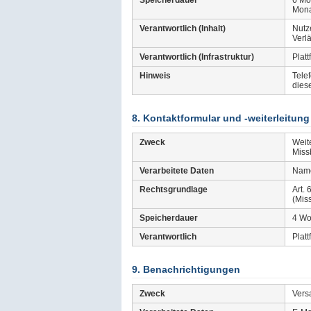
Speicherdauer
6 Mo
Monat
Verantwortlich (Inhalt)
Nutze
Verl
Verantwortlich (Infrastruktur)
Platt
Hinweis
Tele
dies
8. Kontaktformular und -weiterleitung
Zweck
Weit
Miss
Verarbeitete Daten
Name
Rechtsgrundlage
Art. 
(Mis
Speicherdauer
4 W
Verantwortlich
Platt
9. Benachrichtigungen
Zweck
Vers