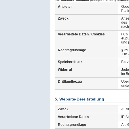
Anbieter
Goog
Plat
Zweck
Anze
des 
näch
Verarbeitete Daten / Cookies
FCNE
eup
und j
Rechtsgrundlage
§ 25
1 li
Speicherdauer
Bis 
Widerruf
Jede
im B
Drittlandbezug
Über
und/
5. Website-Bereitstellung
Zweck
Ausl
Verarbeitete Daten
IP-A
Rechtsgrundlage
Art. 