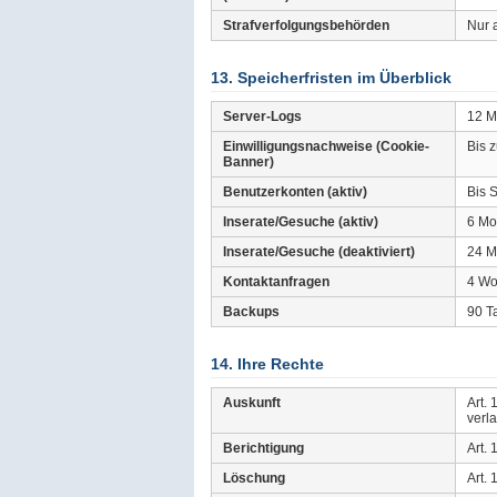
Strafverfolgungsbehörden
Nur 
13. Speicherfristen im Überblick
Server-Logs
12 M
Einwilligungsnachweise (Cookie-
Bis 
Banner)
Benutzerkonten (aktiv)
Bis S
Inserate/Gesuche (aktiv)
6 Mo
Inserate/Gesuche (deaktiviert)
24 Mo
Kontaktanfragen
4 W
Backups
90 T
14. Ihre Rechte
Auskunft
Art.
verl
Berichtigung
Art.
Löschung
Art.