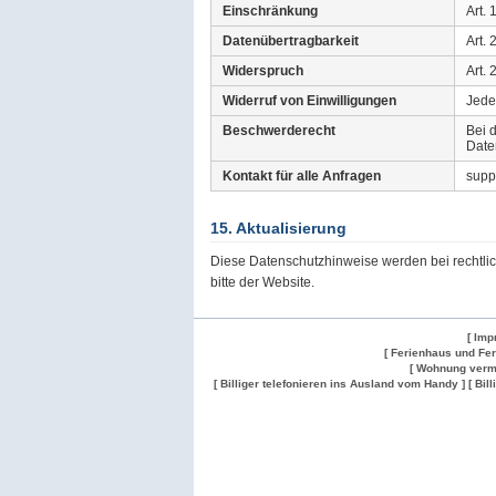
Einschränkung
Art.
Datenübertragbarkeit
Art.
Widerspruch
Art.
Widerruf von Einwilligungen
Jede
Beschwerderecht
Bei 
Date
Kontakt für alle Anfragen
supp
15. Aktualisierung
Diese Datenschutzhinweise werden bei rechtli
bitte der Website.
[ Imp
[ Ferienhaus und Fe
[ Wohnung verm
[ Billiger telefonieren ins Ausland vom Handy ]
[ Bil
Wohnung
Wohnung
Gesuch
Wohnungen