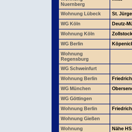
Nuernberg
Wohnung Lübeck
St. Jürg
WG Köln
Deutz-M
Wohnung Köln
Zollstoc
WG Berlin
Köpenic
Wohnung
Regensburg
WG Schweinfurt
Wohnung Berlin
Friedric
WG München
Obersen
WG Göttingen
Wohnung Berlin
Friedric
Wohnung Gießen
Wohnung
Nähe HS