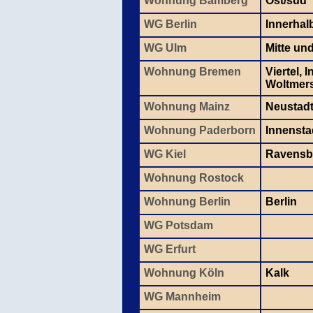
Wohnung Bamberg
Ost/süd
WG Berlin
Innerhal
WG Ulm
Mitte un
Wohnung Bremen
Viertel, 
Woltmer
Wohnung Mainz
Neustadt
Wohnung Paderborn
Innensta
WG Kiel
Ravensb
Wohnung Rostock
Wohnung Berlin
Berlin
WG Potsdam
WG Erfurt
Wohnung Köln
Kalk
WG Mannheim