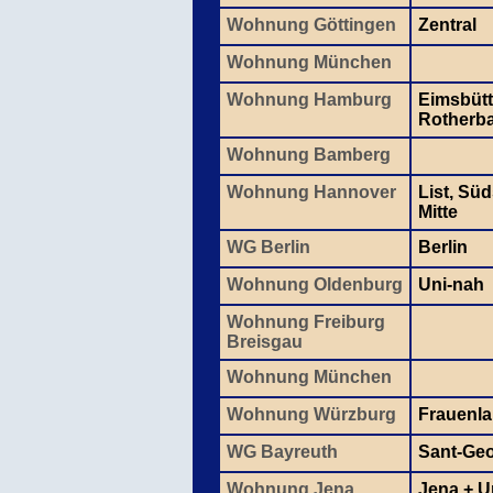
Wohnung Göttingen
Zentral
Wohnung München
Wohnung Hamburg
Eimsbütt
Rotherb
Wohnung Bamberg
Wohnung Hannover
List, Sü
Mitte
WG Berlin
Berlin
Wohnung Oldenburg
Uni-nah
Wohnung Freiburg
Breisgau
Wohnung München
Wohnung Würzburg
Frauenl
WG Bayreuth
Sant-Ge
Wohnung Jena
Jena + 