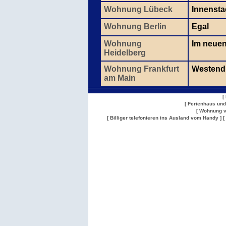
Wohnung Lübeck
Innenstad
Wohnung Berlin
Egal
Wohnung
Im neuen
Heidelberg
Wohnung Frankfurt
Westend
am Main
[
[ Ferienhaus un
[ Wohnung v
[ Billiger telefonieren ins Ausland vom Handy ]
[
Wohnung
Wohnung
Gesuch
Wohnungen