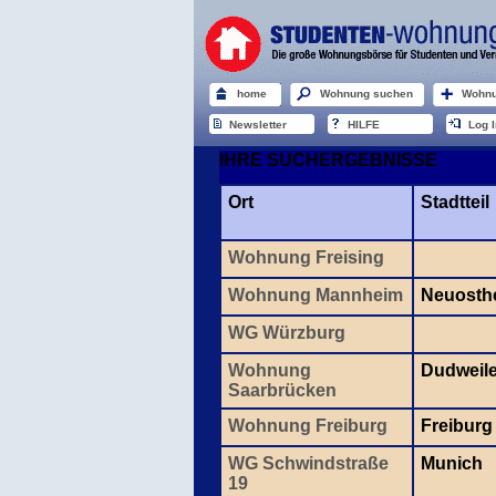
home
Wohnung suchen
Wohnu
Newsletter
HILFE
Log I
IHRE SUCHERGEBNISSE
Ort
Stadtteil
Wohnung Freising
Wohnung Mannheim
Neuosth
WG Würzburg
Wohnung
Dudweil
Saarbrücken
Wohnung Freiburg
Freiburg
WG Schwindstraße
Munich
19