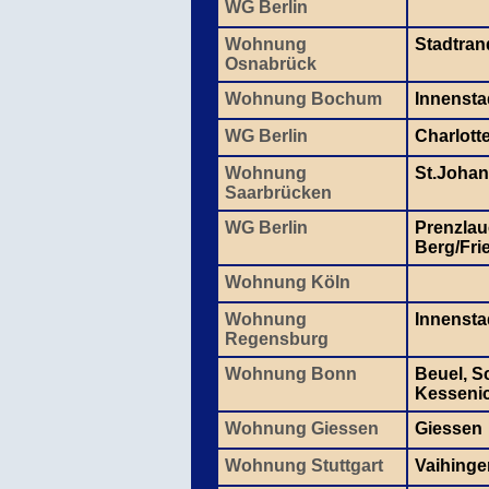
WG Berlin
Wohnung
Stadtran
Osnabrück
Wohnung Bochum
Innensta
WG Berlin
Charlott
Wohnung
St.Johan
Saarbrücken
WG Berlin
Prenzlau
Berg/Fri
Wohnung Köln
Wohnung
Innensta
Regensburg
Wohnung Bonn
Beuel, S
Kesseni
Wohnung Giessen
Giessen
Wohnung Stuttgart
Vaihinge