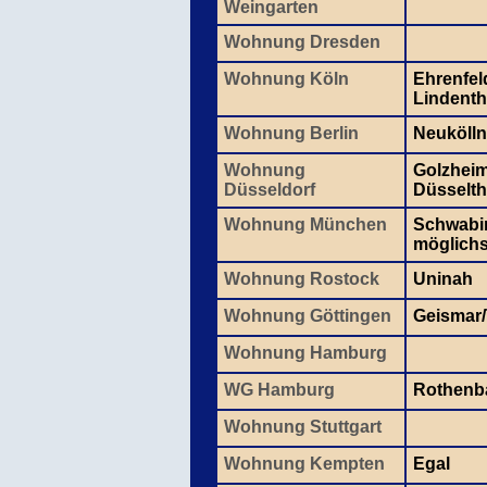
Weingarten
Wohnung Dresden
Wohnung Köln
Ehrenfel
Lindenth
Wohnung Berlin
Neukölln
Wohnung
Golzheim
Düsseldorf
Düsselth
Wohnung München
Schwabin
möglichst
Wohnung Rostock
Uninah
Wohnung Göttingen
Geismar
Wohnung Hamburg
WG Hamburg
Rothen
Wohnung Stuttgart
Wohnung Kempten
Egal