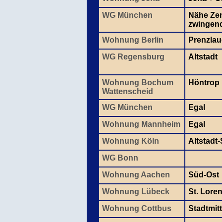
WG München
Nähe Zen
zwingen
Wohnung Berlin
Prenzlau
WG Regensburg
Altstadt
Wohnung Bochum
Höntrop
Wattenscheid
WG München
Egal
Wohnung Mannheim
Egal
Wohnung Köln
Altstadt
WG Bonn
Wohnung Aachen
Süd-Ost
Wohnung Lübeck
St. Lore
Wohnung Cottbus
Stadtmit