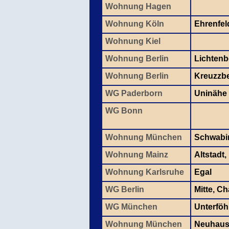
Wohnung Hagen
Wohnung Köln
Ehrenfel
Wohnung Kiel
Wohnung Berlin
Lichtenb
Wohnung Berlin
Kreuzzb
WG Paderborn
Uninähe
WG Bonn
Wohnung München
Schwabi
Wohnung Mainz
Altstadt,
Wohnung Karlsruhe
Egal
WG Berlin
Mitte, C
WG München
Unterföh
Wohnung München
Neuhaus