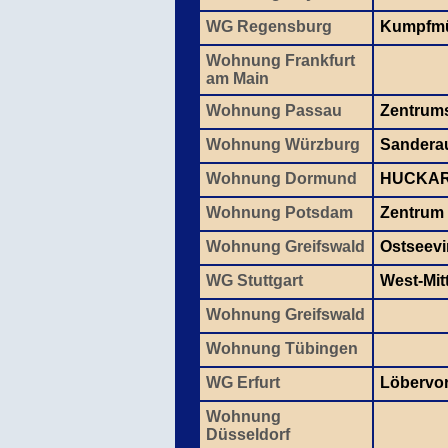
WG Regensburg
Kumpfmü
Wohnung Frankfurt
am Main
Wohnung Passau
Zentrum
Wohnung Würzburg
Sanderau
Wohnung Dormund
HUCKA
Wohnung Potsdam
Zentrum
Wohnung Greifswald
Ostseevir
WG Stuttgart
West-Mit
Wohnung Greifswald
Wohnung Tübingen
WG Erfurt
Löbervor
Wohnung
Düsseldorf