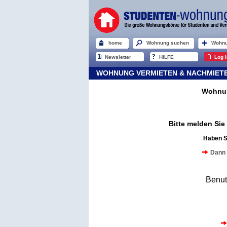
home
Wohnung suchen
Wohnu
Newsletter
HILFE
Log I
WOHNUNG VERMIETEN & NACHMIETER
Wohnun
Bitte melden Si
Haben S
Dann 
Benu