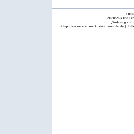
[ Imp
[ Ferienhaus und Fe
[ Wohnung verm
[ Billiger telefonieren ins Ausland vom Handy ]
[ Bil
Wohnung
Wohnung
Gesuch
Wohnungen